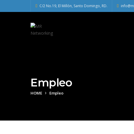
C/2 No.19, El Millón, Santo Domingo, RD.
info@m
Empleo
HOME
Empleo