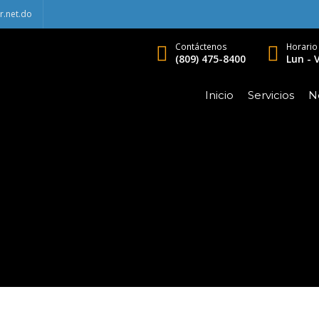
r.net.do
Contáctenos
Horario
(809) 475-8400
Lun - V
Inicio
Servicios
No