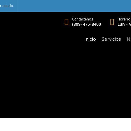
r.net.do
Contáctenos
Horario
(809) 475-8400
Lun - V
Inicio
Servicios
No