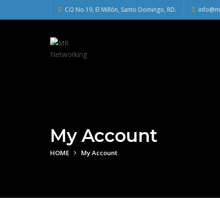
C/2 No.19, El Millón, Santo Domingo, RD.
info@m
My Account
HOME
My Account