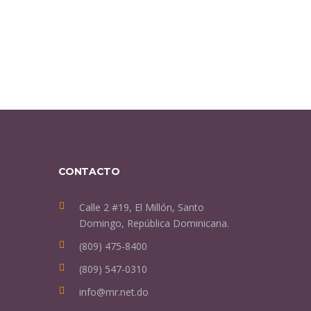
CONTACTO
Calle 2 #19, El Millón, Santo
Domingo, República Dominicana.
(809) 475-8400
(809) 547-0310
info@mr.net.do