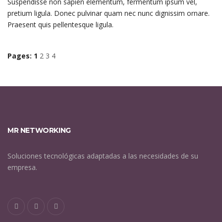
Suspendisse non sapien elementum, fermentum ipsum vel,
pretium ligula. Donec pulvinar quam nec nunc dignissim ornare.
Praesent quis pellentesque ligula.
Pages:
1
2
3
4
MR NETWORKING
Soluciones tecnológicas adaptadas a las necesidades de su
empresa.