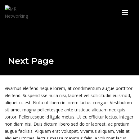
Next Page
Vivamus eleifend neque lorem, at condimentum augue porttitor
eleifend. Suspendisse nulla nisi, laoreet vel sollicitudin euismod,
aliquet ut est. Nulla ut libero in lorem luctus congue. Vestibulum
sit amet magna pellentesque ante tristique aliquam nec quis
tortor. Pellentesque id ligula metus. Ut eu efficitur lectus. Integer
non diam nisi. Duis dictum libero sed dolor laoreet, ac pretium
augue facilisis. Aliquam erat volutpat. Vivamus aliquam, velit at
aliquet ultricies, lectus massa maximus felis, a volutpat lacus